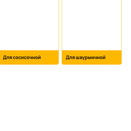
Для сосисочной
Для шаурмичной