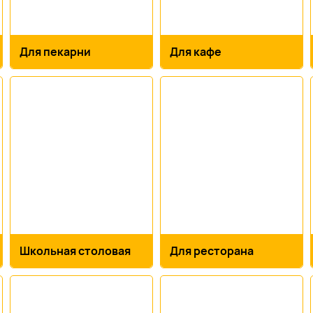
Для пекарни
Для кафе
Школьная столовая
Для ресторана