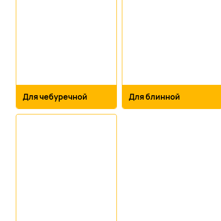
Для чебуречной
Для блинной