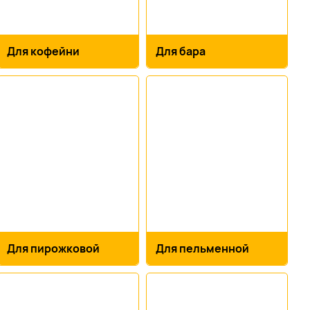
Для кофейни
Для бара
Для пирожковой
Для пельменной