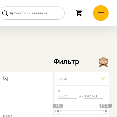
Фильтр
Цена
от
до
18 621
1 701 511
40948