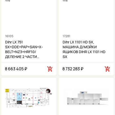
16105
17281
Dihr LX 751
Dihr LX 1101 HD SX,
SX+DDE+PAP+SAN+X-
МАШИНА Д/МОЙКИ
BELT+NZ3+HRF10/
ЯЩИКОВ DIHR LX 1101 HD
ДЕЛЕНИЕ 2 ЧАСТИ…
SX
8 663 405 ₽
8 732 283 ₽