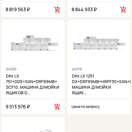
8 819 563 ₽
8 844 933 ₽
24320
24319
Dihr LX
Dihr LX 1251
751+DDE+SAN+DRF99MB+
DX+DRF99MB+HRPF30+SAN+D
SCF10, МАШИНА Д/МОЙКИ
МАШИНА Д/МОЙКИ
ЯЩИКОВ D…
ЯЩИК…
9 513 976 ₽
Цена по запросу