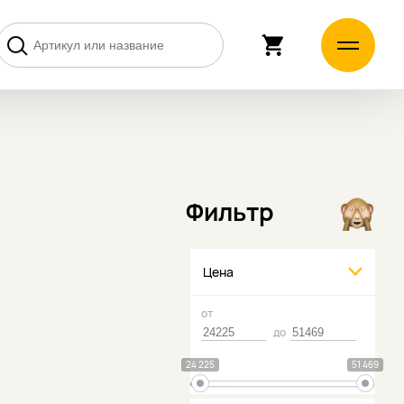
Фильтр
Цена
от
до
24 225
51 469