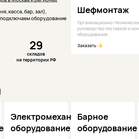
Шефмонтаж
, касса, бар, зал),
е подключаем оборудование
Организационно-техническо
руководство поставкой и мо
оборудования.
29
Заказать
складов
на территории РФ
и
Электромеханическое
Барное
е
оборудование
оборудование