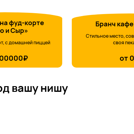
на фуд-корте
Бранч кафе
о и Сыр»
Стильное место, со
т, с домашней пиццей
своя пек
500000₽
от 
од вашу нишу