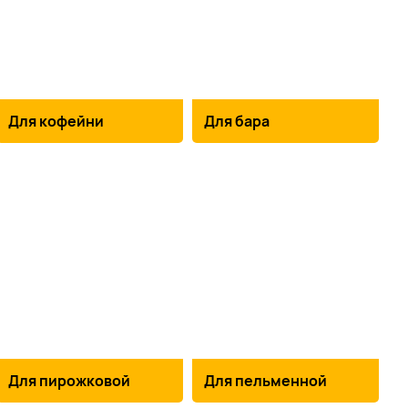
Для кофейни
Для бара
Для пирожковой
Для пельменной