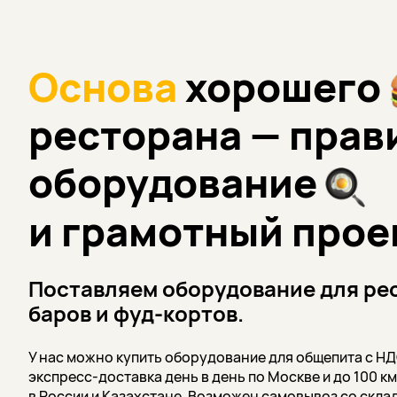
Основа
хорошего
ресторана — прав
оборудование
и грамотный прое
Поставляем оборудование для рес
баров и фуд-кортов.
У нас можно купить оборудование для общепита с НД
экспресс-доставка день в день по Москве и до 100 к
в России и Казахстане. Возможен
самовывоз со склад