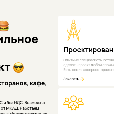
ильное
Проектирован
Опытные специалисты готов
кт
сделать проект любой сложн
Есть опция экспресс-проект
Заказать
торанов, кафе,
С и без НДС. Возможна
м от МКАД. Работаем
ов в Москве и регионах