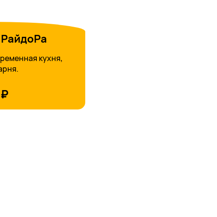
 РайдоРа
временная кухня,
арня.
0₽