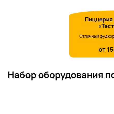
Пиццерия 
«Тест
Отличный фудкор
от 1
Набор оборудования п