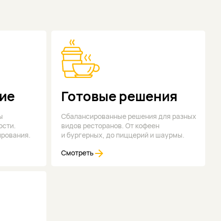
ие
Готовые решения
ы
Сбалансированные решения для разных
ости.
видов ресторанов. От кофеен
ирования.
и бургерных, до пиццерий и шаурмы.
Смотреть