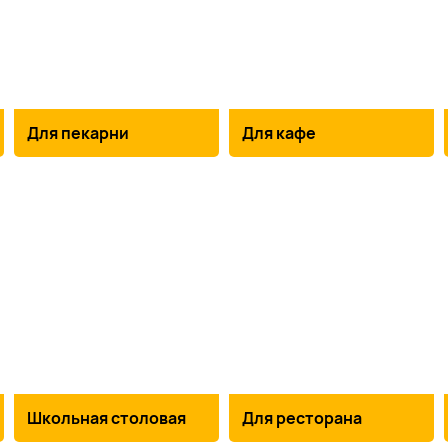
Для пекарни
Для кафе
Школьная столовая
Для ресторана