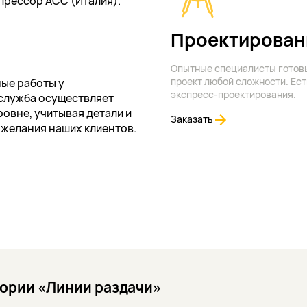
мпрессор АСС (Италия).
Проектирован
Опытные специалисты готов
проект любой сложности. Ест
ые работы у
экспресс-проектирования.
служба осуществляет
овне, учитывая детали и
Заказать
ожелания наших клиентов.
гории «Линии раздачи»