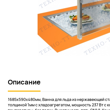
Описание
1685х590х480мм, Ванна для льда из нержавеющей ста
толщиной 1мм с хладоагрегатом, мощность 237 Вт с