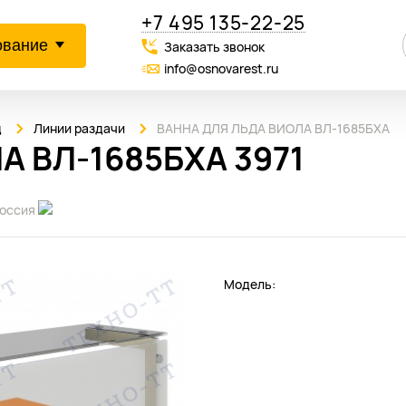
+7 495 135-22-25
ование
Заказать звонок
info@osnovarest.ru
д
Линии раздачи
ВАННА ДЛЯ ЛЬДА ВИОЛА ВЛ-1685БХА
А ВЛ-1685БХА 3971
оссия
Модель: