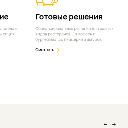
ие
Готовые решения
ы сделать
Сбалансированные решения для разных
ь опция
видов ресторанов. От кофеен и
бургерных, до пиццерий и шаурмы.
Смотреть
←
→