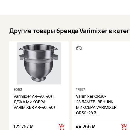
Другие товары бренда Varimixer в кат
9053
17557
О
Varimixer AR-40, 40Л,
Varimixer CR30-
ДЕЖА МИКСЕРА
28.3AMZB, ВЕНЧИК
VARIMIXER AR-40, 40Л
МИКСЕРА VARIMIXER
CR30-28.3…
122 757 ₽
44 266 ₽