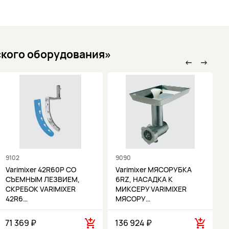
ского оборудования»
←
→
9102
9090
9
Varimixer 42R60P СО
Varimixer МЯСОРУБКА
СЪЕМНЫМ ЛЕЗВИЕМ,
6RZ, НАСАДКА К
СКРЕБОК VARIMIXER
МИКСЕРУ VARIMIXER
42R6…
МЯСОРУ…
71 369 ₽
136 924 ₽
4