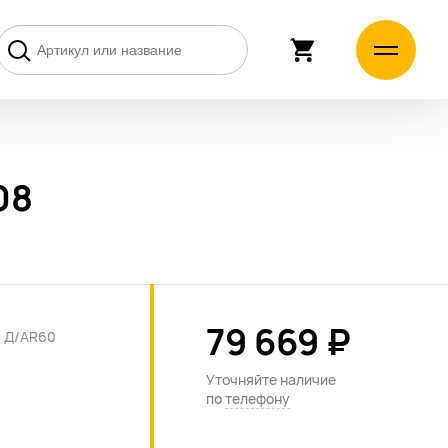
08
79 669 ₽
 Д/AR60
Уточняйте наличие
по
телефону