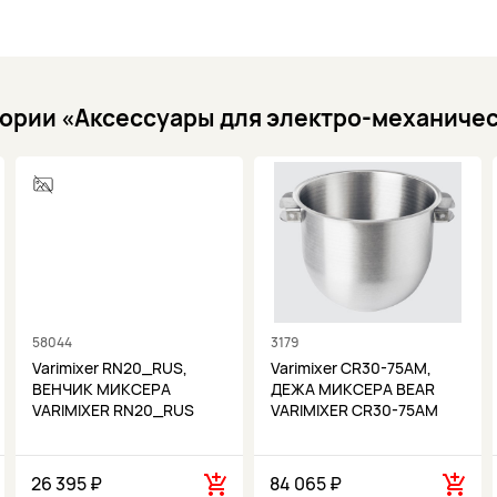
егории «Аксессуары для электро-механиче
58044
3179
Varimixer RN20_RUS,
Varimixer CR30-75AM,
ВЕНЧИК МИКСЕРА
ДЕЖА МИКСЕРА BEAR
VARIMIXER RN20_RUS
VARIMIXER CR30-75AM
26 395 ₽
84 065 ₽