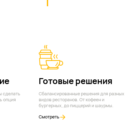
ие
Готовые решения
ы сделать
Сбалансированные решения для разных
ь опция
видов ресторанов. От кофеен и
бургерных, до пиццерий и шаурмы.
Смотреть