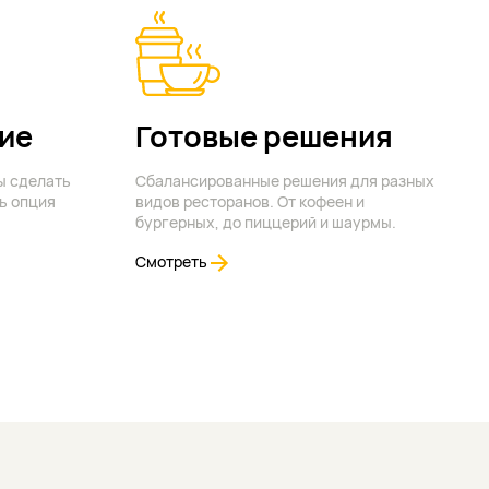
ие
Готовые решения
ы сделать
Сбалансированные решения для разных
ь опция
видов ресторанов. От кофеен и
бургерных, до пиццерий и шаурмы.
Смотреть