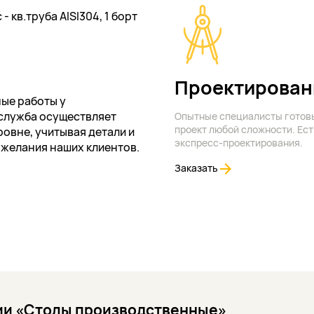
 кв.труба AISI304, 1 борт
Проектирован
ые работы у
служба осуществляет
Опытные специалисты готов
проект любой сложности. Ест
овне, учитывая детали и
экспресс-проектирования.
ожелания наших клиентов.
Заказать
рии «Столы производственные»