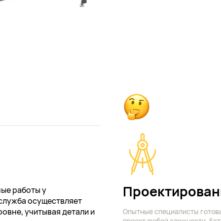
Проектирован
ые работы у
служба осуществляет
овне, учитывая детали и
Опытные специалисты готов
проект любой сложности. Ест