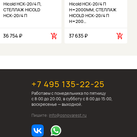
Hicold НСК-20/4 П,
Hicold НСК-20/4 П
СТЕЛЛАЖ HICOLD
H=2000MM, СТЕЛЛАЖ
НСК-20/4 П
HICOLD НСК-20/4 П
H=200…
36 754 ₽
37 635 ₽
+7 495 135-22-25
Работаем c понедельника по пятницу
с 8:00 до 20:00, в субботу с 8:00 до 15:00,
воскресенье — выходной.
Пишите:
info@osnovarest.ru