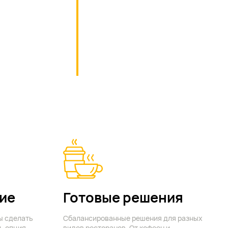
ие
Готовые решения
ы сделать
Сбалансированные решения для разных
ь опция
видов ресторанов. От кофеен и