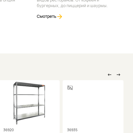
бургерных, до пиццерий и шаурмы.
Смотреть
←
→
36920
36935
3