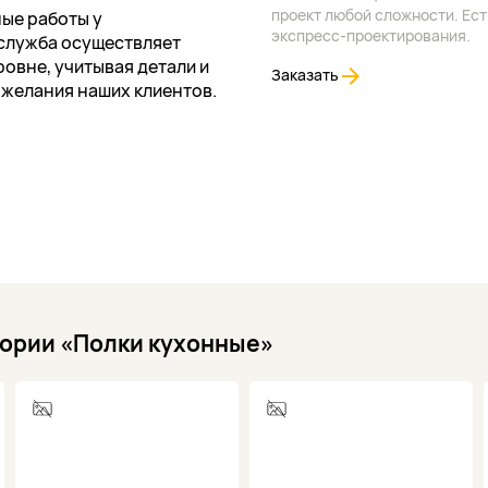
проект любой сложности. Ест
ые работы у
экспресс-проектирования.
служба осуществляет
овне, учитывая детали и
Заказать
ожелания наших клиентов.
гории «Полки кухонные»