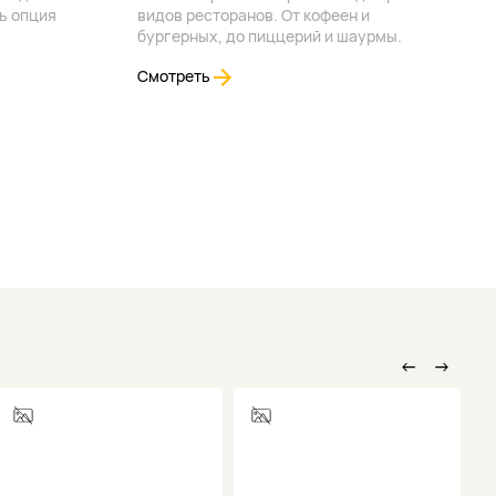
ь опция
видов ресторанов. От кофеен и
бургерных, до пиццерий и шаурмы.
Смотреть
←
→