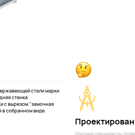
нержавеющей стали марки
адняя стенка
ки с вырезом "замочная
я в собранном виде.
Проектирован
Опытные специалисты готов