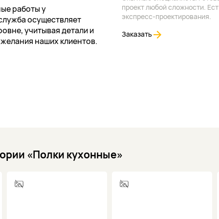
проект любой сложности. Ест
ые работы у
экспресс-проектирования.
служба осуществляет
овне, учитывая детали и
Заказать
ожелания наших клиентов.
гории «Полки кухонные»