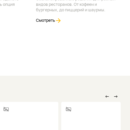
ь опция
видов ресторанов. От кофеен и
бургерных, до пиццерий и шаурмы.
Смотреть
←
→