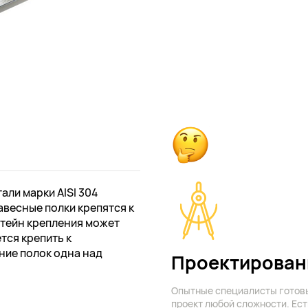
ли марки AISI 304
авесные полки крепятся к
штейн крепления может
ется крепить к
ие полок одна над
Проектирован
Опытные специалисты готов
проект любой сложности. Ест