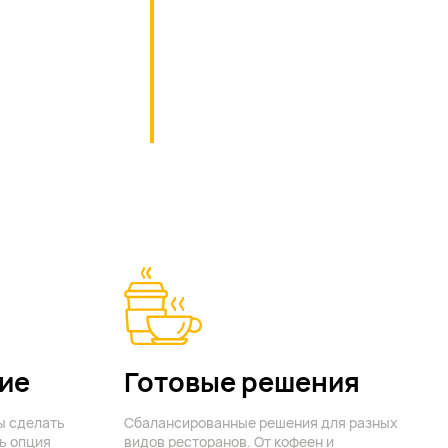
ие
Готовые решения
ы сделать
Сбалансированные решения для разных
ь опция
видов ресторанов. От кофеен и