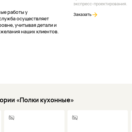
экспресс-проектирования.
ые работы у
Заказать
служба осуществляет
овне, учитывая детали и
ожелания наших клиентов.
гории «Полки кухонные»