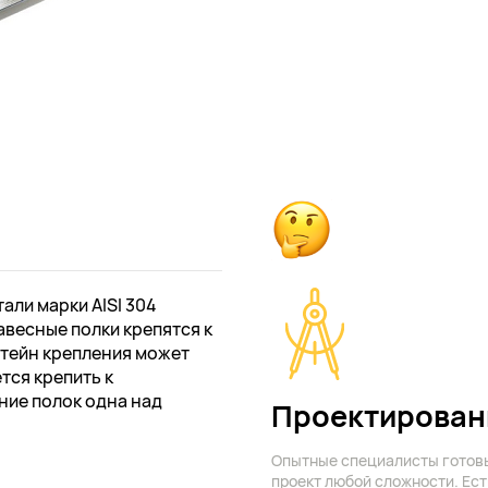
ли марки AISI 304
авесные полки крепятся к
штейн крепления может
ется крепить к
ие полок одна над
Проектирован
Опытные специалисты готов
проект любой сложности. Ест