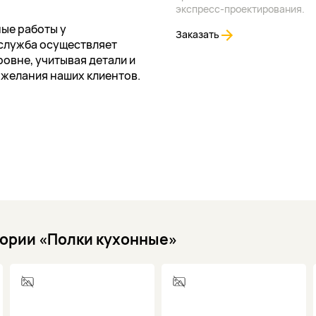
экспресс-проектирования.
ые работы у
Заказать
служба осуществляет
овне, учитывая детали и
ожелания наших клиентов.
гории «Полки кухонные»