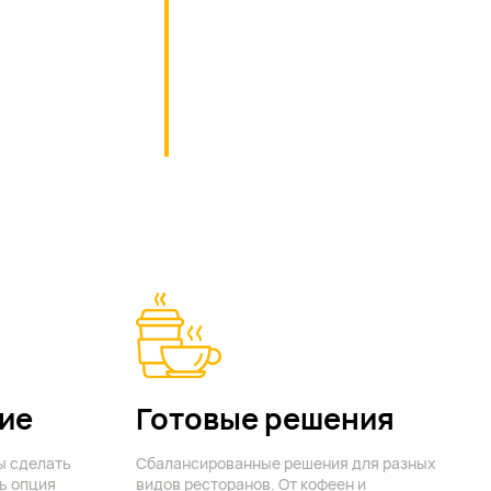
ие
Готовые решения
ы сделать
Сбалансированные решения для разных
ь опция
видов ресторанов. От кофеен и