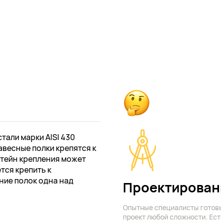
али марки AISI 430
авесные полки крепятся к
штейн крепления может
ется крепить к
ие полок одна над
Проектирован
Опытные специалисты готов
проект любой сложности. Ест