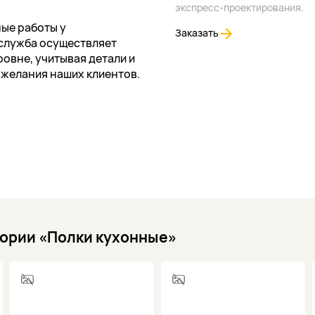
экспресс-проектирования.
ые работы у
Заказать
служба осуществляет
овне, учитывая детали и
ожелания наших клиентов.
гории «Полки кухонные»