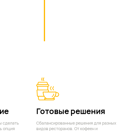
ие
Готовые решения
ы сделать
Сбалансированные решения для разных
ь опция
видов ресторанов. От кофеен и