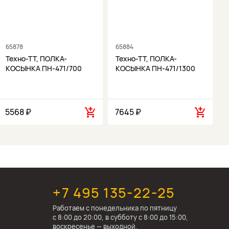
65878
65884
6
Техно-ТТ, ПОЛКА-
Техно-ТТ, ПОЛКА-
КОСЫНКА ПН-471/700
КОСЫНКА ПН-471/1300
5568 ₽
7645 ₽
1
+7 495 135-22-25
Работаем c понедельника по пятницу
с 8:00 до 20:00, в субботу с 8:00 до 15:00,
воскресенье — выходной.