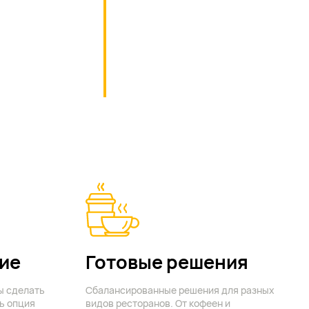
ие
Готовые решения
ы сделать
Сбалансированные решения для разных
ь опция
видов ресторанов. От кофеен и