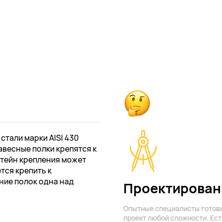
тали марки AISI 430
авесные полки крепятся к
штейн крепления может
ется крепить к
ие полок одна над
Проектирован
Опытные специалисты готов
проект любой сложности. Ест