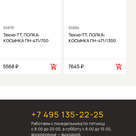
65878
65884
6
Техно-ТТ, ПОЛКА-
Техно-ТТ, ПОЛКА-
КОСЫНКА ПН-471/700
КОСЫНКА ПН-471/1300
5568 ₽
7645 ₽
1
+7 495 135-22-25
Работаем c понедельника по пятницу
с 8:00 до 20:00, в субботу с 8:00 до 15:00,
воскресенье — выходной.