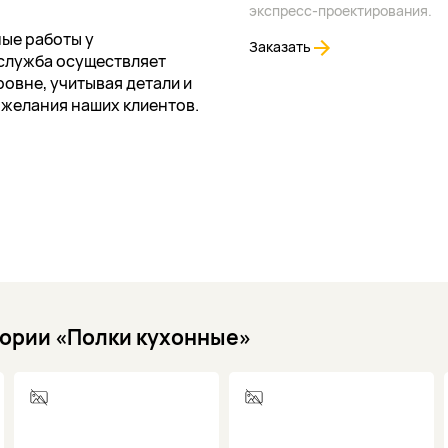
экспресс-проектирования.
ые работы у
Заказать
служба осуществляет
овне, учитывая детали и
ожелания наших клиентов.
гории «Полки кухонные»