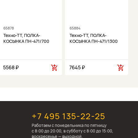
65878
65884
6
Техно-ТТ, ПОЛКА-
Техно-ТТ, ПОЛКА-
КОСЫНКА ПН-471/700
КОСЫНКА ПН-471/1300
5568 ₽
7645 ₽
1
+7 495 135-22-25
Работаем c понедельника по пятницу
с 8:00 до 20:00, в субботу с 8:00 до 15:00,
воскресенье — выходной.