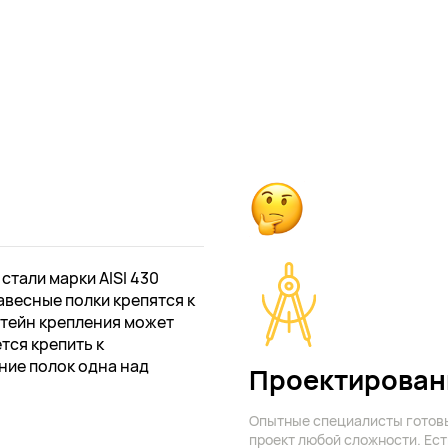
тали марки AISI 430
авесные полки крепятся к
штейн крепления может
ется крепить к
ие полок одна над
Проектирован
Опытные специалисты готов
проект любой сложности. Ест