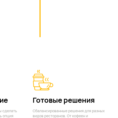
ие
Готовые решения
ы сделать
Сбалансированные решения для разных
ь опция
видов ресторанов. От кофеен и