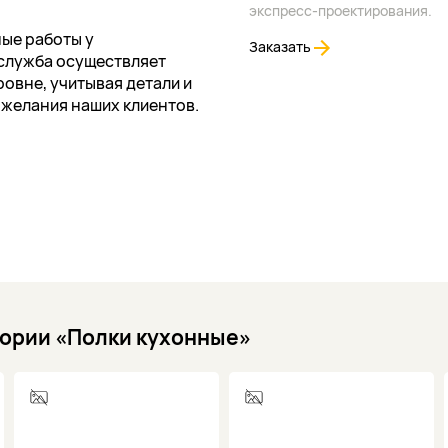
экспресс-проектирования.
ые работы у
Заказать
служба осуществляет
овне, учитывая детали и
ожелания наших клиентов.
гории «Полки кухонные»