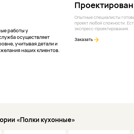
Проектирован
Опытные специалисты готов
проект любой сложности. Ест
экспресс-проектирования.
ые работы у
служба осуществляет
Заказать
овне, учитывая детали и
ожелания наших клиентов.
гории «Полки кухонные»