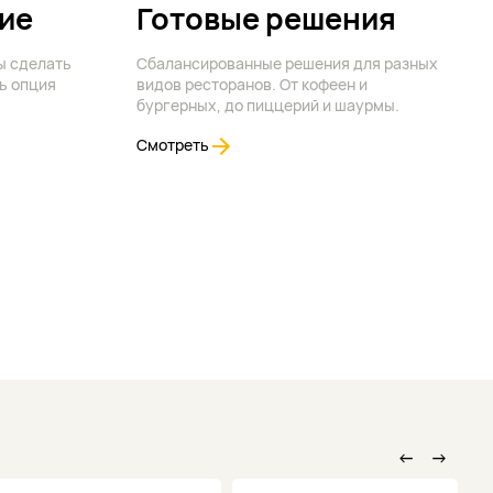
ие
Готовые решения
ы сделать
Сбалансированные решения для разных
ь опция
видов ресторанов. От кофеен и
бургерных, до пиццерий и шаурмы.
Смотреть
←
→