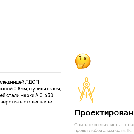
толешницей ЛДСП
иной 0,8мм, с усилителем,
й стали марки AISI 430
тверстие в столешнице.
Проектирован
Опытные специалисты готов
проект любой сложности. Ест