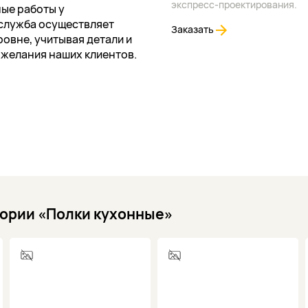
экспресс-проектирования.
ые работы у
служба осуществляет
Заказать
овне, учитывая детали и
ожелания наших клиентов.
гории «Полки кухонные»