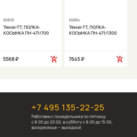
65878
65884
6
Техно-ТТ, ПОЛКА-
Техно-ТТ, ПОЛКА-
КОСЫНКА ПН-471/700
КОСЫНКА ПН-471/1300
5568 ₽
7645 ₽
1
+7 495 135-22-25
Работаем c понедельника по пятницу
с 8:00 до 20:00, в субботу с 8:00 до 15:00,
воскресенье — выходной.