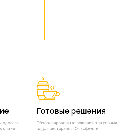
ие
Готовые решения
ы сделать
Сбалансированные решения для разных
ь опция
видов ресторанов. От кофеен и