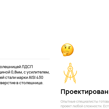
столешницей ЛДСП
иной 0,8мм, с усилителем,
й стали марки AISI 430
тверстие в столешнице.
Проектирован
Опытные специалисты готов
проект любой сложности. Ест