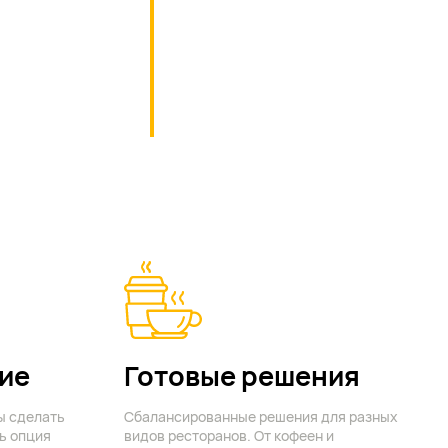
ие
Готовые решения
ы сделать
Сбалансированные решения для разных
ь опция
видов ресторанов. От кофеен и