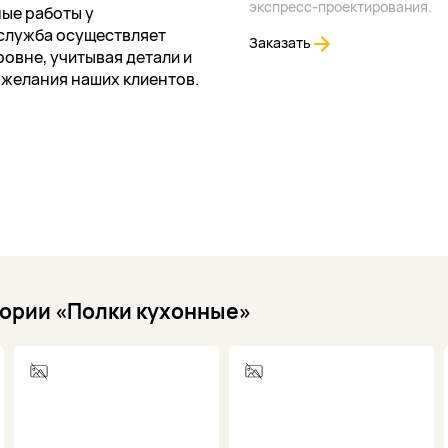
экспресс-проектирования.
ые работы у
служба осуществляет
Заказать
овне, учитывая детали и
ожелания наших клиентов.
гории «Полки кухонные»