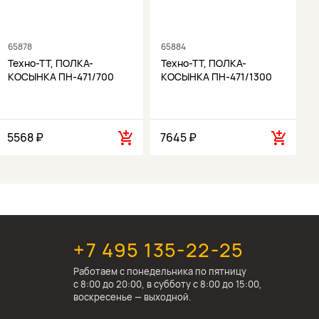
65878
65884
6
Техно-ТТ, ПОЛКА-
Техно-ТТ, ПОЛКА-
КОСЫНКА ПН-471/700
КОСЫНКА ПН-471/1300
5568 ₽
7645 ₽
1
+7 495 135-22-25
Работаем c понедельника по пятницу
с 8:00 до 20:00, в субботу с 8:00 до 15:00,
воскресенье — выходной.