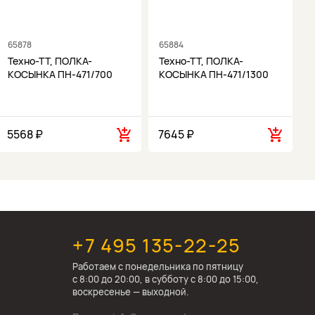
65878
65884
6
Техно-ТТ, ПОЛКА-
Техно-ТТ, ПОЛКА-
КОСЫНКА ПН-471/700
КОСЫНКА ПН-471/1300
5568 ₽
7645 ₽
1
+7 495 135-22-25
Работаем c понедельника по пятницу
с 8:00 до 20:00, в субботу с 8:00 до 15:00,
воскресенье — выходной.