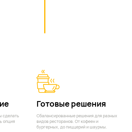
ие
Готовые решения
ы сделать
Сбалансированные решения для разных
ь опция
видов ресторанов. От кофеен и
бургерных, до пиццерий и шаурмы.