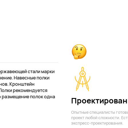
нержавеющей стали марки
нение. Навесные полки
йнов. Кронштейн
. Полки рекомендуется
о размещение полок одна
Проектирован
.
Опытные специалисты готов
проект любой сложности. Ест
экспресс-проектирования.