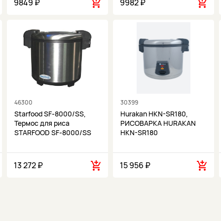
9849 ₽
9982 ₽
46300
30399
Starfood SF-8000/SS,
Hurakan HKN-SR180,
Термос для риса
РИСОВАРКА HURAKAN
STARFOOD SF-8000/SS
HKN-SR180
13 272 ₽
15 956 ₽