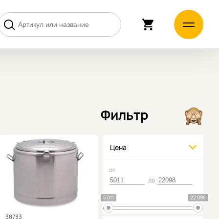
Фильтр
Цена
от
до
5 011
22 098
38733