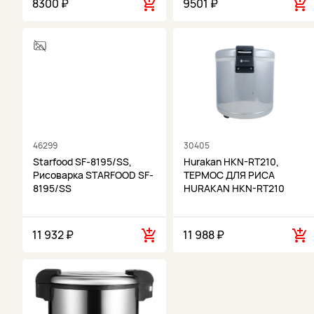
8300 ₽
9501 ₽
46299
30405
Starfood SF-8195/SS,
Hurakan HKN-RT210,
Рисоварка STARFOOD SF-
ТЕРМОС ДЛЯ РИСА
8195/SS
HURAKAN HKN-RT210
11 932 ₽
11 988 ₽