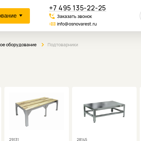
+7 495 135-22-25
ование
Заказать звонок
info@osnovarest.ru
кое оборудование
Подтоварники
29131
28145