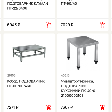
ПОДТОВАРНИК KAYMAN
ПТ-90/40
ПТ-22/0406
6943 ₽
7029 ₽
28158
40218
Кобор, ПОДТОВАРНИК
Чувашторгтехника,
ПТ-60/60/430
ПОДТОВАРНИК
КУХОННЫЙ ПК-40-01
21000002108
7271 ₽
7367 ₽