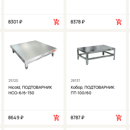
8301 ₽
8378 ₽
25120
28137
Hicold, ПОДТОВАРНИК
Кобор, ПОДТОВАРНИК
НСО-6/6-150
ПТ-100/60
8649 ₽
8787 ₽