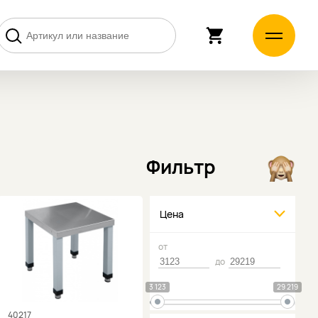
Фильтр
Цена
от
до
3 123
29 219
40217