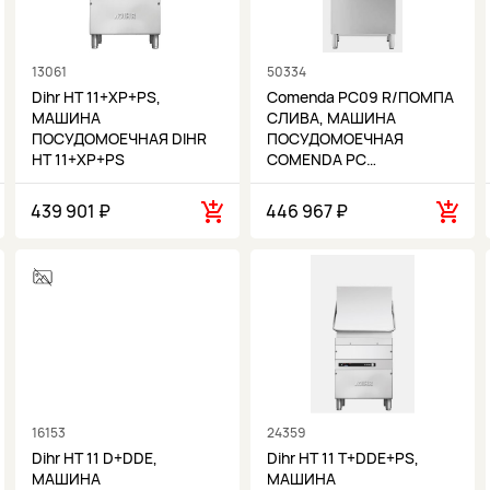
13061
50334
Dihr HT 11+XP+PS,
Comenda PC09 R/ПОМПА
МАШИНА
СЛИВА, МАШИНА
ПОСУДОМОЕЧНАЯ DIHR
ПОСУДОМОЕЧНАЯ
HT 11+XP+PS
COMENDA PC…
439 901 ₽
446 967 ₽
16153
24359
Dihr HT 11 D+DDE,
Dihr HT 11 T+DDE+PS,
МАШИНА
МАШИНА