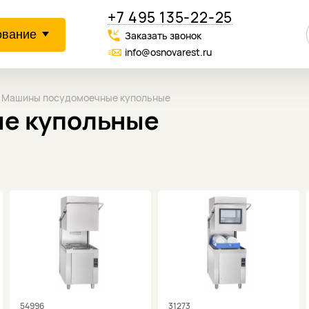
+7 495 135-22-25
ование
Заказать звонок
info@osnovarest.ru
Машины посудомоечные купольные
е купольные
54996
31273