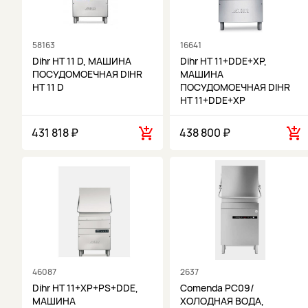
58163
16641
Dihr HT 11 D, МАШИНА
Dihr HT 11+DDE+XP,
ПОСУДОМОЕЧНАЯ DIHR
МАШИНА
HT 11 D
ПОСУДОМОЕЧНАЯ DIHR
HT 11+DDE+XP
431 818 ₽
438 800 ₽
46087
2637
Dihr HT 11+XP+PS+DDE,
Comenda PC09/
МАШИНА
ХОЛОДНАЯ ВОДА,