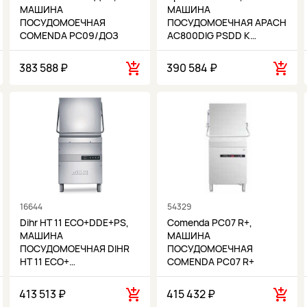
МАШИНА
МАШИНА
ПОСУДОМОЕЧНАЯ
ПОСУДОМОЕЧНАЯ APACH
COMENDA PC09/ДОЗ
AC800DIG PSDD К…
383 588 ₽
390 584 ₽
16644
54329
Dihr HT 11 ECO+DDE+PS,
Comenda PC07 R+,
МАШИНА
МАШИНА
ПОСУДОМОЕЧНАЯ DIHR
ПОСУДОМОЕЧНАЯ
HT 11 ECO+…
COMENDA PC07 R+
413 513 ₽
415 432 ₽