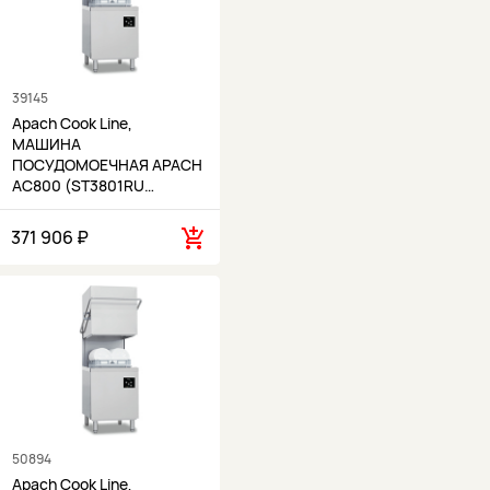
39145
Apach Cook Line,
МАШИНА
ПОСУДОМОЕЧНАЯ APACH
AC800 (ST3801RU…
371 906 ₽
50894
Apach Cook Line,