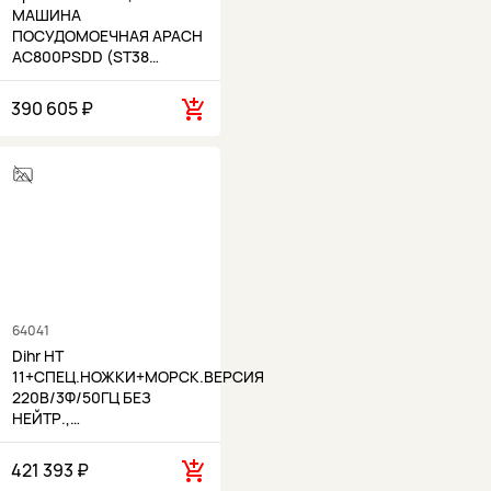
МАШИНА
ПОСУДОМОЕЧНАЯ APACH
AC800PSDD (ST38…
390 605 ₽
64041
Dihr HT
11+СПЕЦ.НОЖКИ+МОРСК.ВЕРСИЯ
220В/3Ф/50ГЦ БЕЗ
НЕЙТР.,…
421 393 ₽