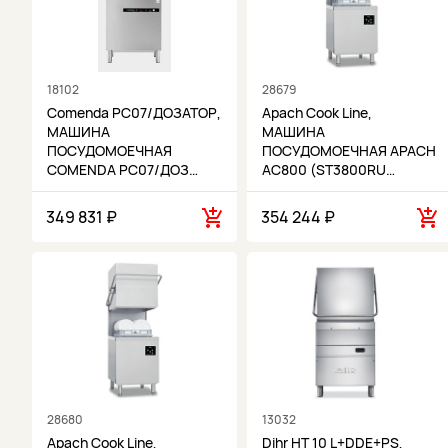
18102
28679
Comenda PC07/ДОЗАТОР,
Apach Cook Line,
МАШИНА
МАШИНА
ПОСУДОМОЕЧНАЯ
ПОСУДОМОЕЧНАЯ APACH
COMENDA PC07/ДОЗ…
AC800 (ST3800RU…
349 831 ₽
354 244 ₽
28680
13032
Apach Cook Line,
Dihr HT 10 L+DDE+PS,