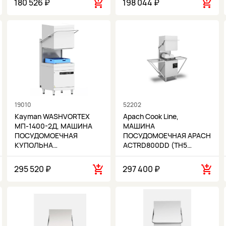
180 526 ₽
198 044 ₽
19010
52202
Kayman WASHVORTEX
Apach Cook Line,
МП-1400-2Д, МАШИНА
МАШИНА
ПОСУДОМОЕЧНАЯ
ПОСУДОМОЕЧНАЯ APACH
КУПОЛЬНА…
ACTRD800DD (TH5…
295 520 ₽
297 400 ₽