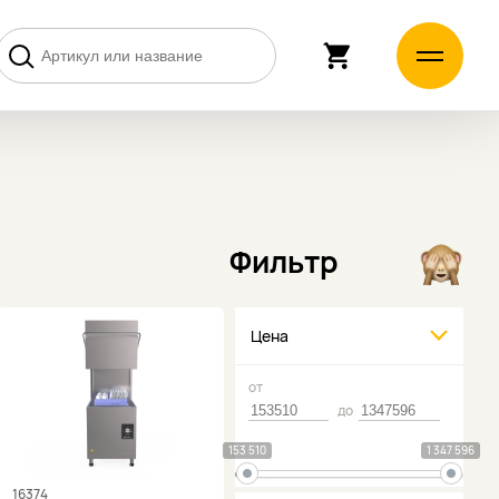
Фильтр
Цена
от
до
153 510
1 347 596
16374