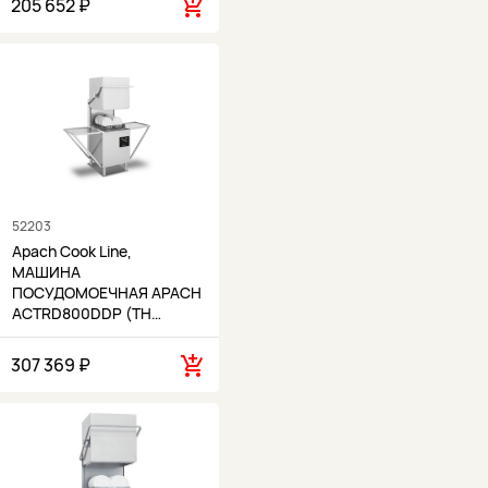
205 652 ₽
52203
Apach Cook Line,
МАШИНА
ПОСУДОМОЕЧНАЯ APACH
ACTRD800DDP (TH…
307 369 ₽