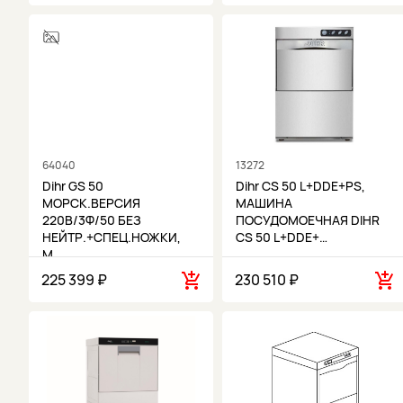
64040
13272
Dihr GS 50
Dihr CS 50 L+DDE+PS,
МОРСК.ВЕРСИЯ
МАШИНА
220В/3Ф/50 БЕЗ
ПОСУДОМОЕЧНАЯ DIHR
НЕЙТР.+СПЕЦ.НОЖКИ,
CS 50 L+DDE+…
М…
225 399 ₽
230 510 ₽