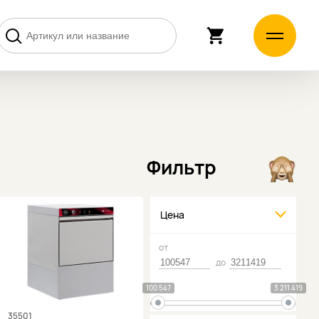
Фильтр
Цена
от
до
100 547
3 211 419
35501