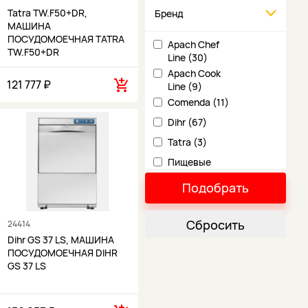
Tatra TW.F50+DR,
Бренд
МАШИНА
ПОСУДОМОЕЧНАЯ TATRA
Apach Chef
TW.F50+DR
Line (30)
Apach Cook
121 777 ₽
Line (9)
Comenda (11)
Dihr (67)
Tatra (3)
Пищевые
Технологии (1)
Подобрать
Чувашторгтехника (5)
Сбросить
24414
Dihr GS 37 LS, МАШИНА
ПОСУДОМОЕЧНАЯ DIHR
GS 37 LS