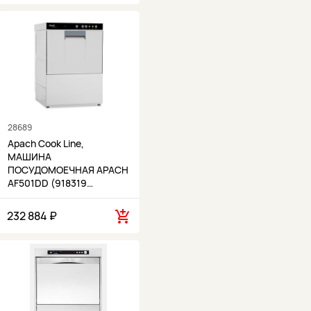
28689
Apach Cook Line,
МАШИНА
ПОСУДОМОЕЧНАЯ APACH
AF501DD (918319…
232 884 ₽