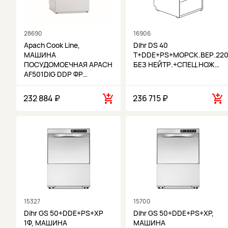
28690
16906
Apach Cook Line,
Dihr DS 40
МАШИНА
T+DDE+PS+МОРСК.ВЕР.220
ПОСУДОМОЕЧНАЯ APACH
БЕЗ НЕЙТР.+СПЕЦ.НОЖ…
AF501DIG DDP ФР…
232 884 ₽
236 715 ₽
15327
15700
Dihr GS 50+DDE+PS+XP
Dihr GS 50+DDE+PS+XP,
1Ф, МАШИНА
МАШИНА