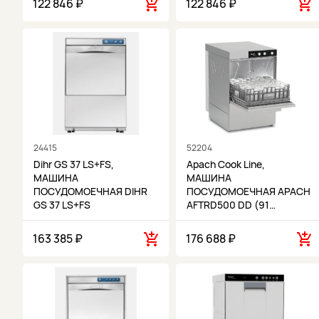
122 846 ₽
122 846 ₽
24415
52204
Dihr GS 37 LS+FS,
Apach Cook Line,
МАШИНА
МАШИНА
ПОСУДОМОЕЧНАЯ DIHR
ПОСУДОМОЕЧНАЯ APACH
GS 37 LS+FS
AFTRD500 DD (91…
163 385 ₽
176 688 ₽