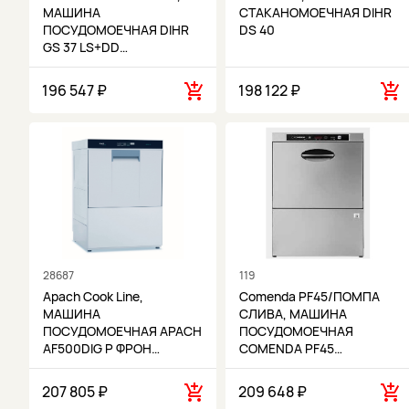
МАШИНА
СТАКАНОМОЕЧНАЯ DIHR
ПОСУДОМОЕЧНАЯ DIHR
DS 40
GS 37 LS+DD…
196 547 ₽
198 122 ₽
28687
119
Apach Cook Line,
Comenda PF45/ПОМПА
МАШИНА
СЛИВА, МАШИНА
ПОСУДОМОЕЧНАЯ APACH
ПОСУДОМОЕЧНАЯ
AF500DIG P ФРОН…
COMENDA PF45…
207 805 ₽
209 648 ₽