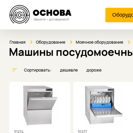
Оборуд
Звоните — договоримся!
Главная
Оборудование
Моечное оборудование
Машины посудомоечны
Сортировать:
дешевле
дороже
31274
31277