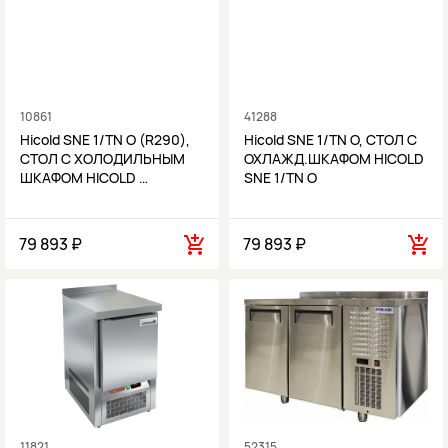
10861
41288
Hicold SNE 1/TN O (R290),
Hicold SNE 1/TN О, СТОЛ С
СТОЛ С ХОЛОДИЛЬНЫМ
ОХЛАЖД.ШКАФОМ HICOLD
ШКАФОМ HICOLD …
SNE 1/TN О
79 893 ₽
79 893 ₽
11821
52315