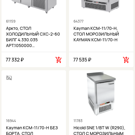
61159
64377
Аркто, СТОЛ
Kayman КСМ-11/70-Н,
ХОЛОДИЛЬНЫЙ СХС-2-60
СТОЛ МОРОЗИЛЬНЫЙ
БИЛГ 4.330.035
KAYMAN КСМ-11/70-Н
АРТ.1050000…
77 332 ₽
77 535 ₽
16944
11783
Kayman КСМ-11/70-Н БЕЗ
Hicold SNE 1/BT W (R290),
БОРТА, СТОЛ
СТОЛ С МОРОЗИЛЬНЫМ