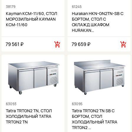
38179
61245
Kayman КСМ-11/60, СТОЛ
Hurakan HKN-GN2TN-SB С
МОРОЗИЛЬНЫЙ KAYMAN
БОРТОМ, СТОЛ С
КСМ-11/60
ОХЛАЖД.ШКАФОМ
HURAKAN…
79 561 ₽
79 659 ₽
63093
63095
Tatra TRTGN2 TN, СТОЛ
Tatra TRTGN2 TN SB С
ХОЛОДИЛЬНЫЙ TATRA
БОРТОМ, СТОЛ
TRTGN2 TN
ХОЛОДИЛЬНЫЙ TATRA
TRTGN2 …