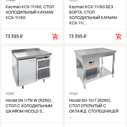
37486
16121
Kayman КСХ-11/60, СТОЛ
Kayman КСХ-11/60 БЕЗ
ХОЛОДИЛЬНЫЙ KAYMAN
БОРТА, СТОЛ
КСХ-11/60
ХОЛОДИЛЬНЫЙ KAYMAN
КСХ-11/…
73 395 ₽
73 395 ₽
11291
11149
Hicold SN 1/TN W (R290),
Hicold SO-10/7 (R290),
СТОЛ С ХОЛОДИЛЬНЫМ
СТОЛ ОТКРЫТЫЙ С
ШКАФОМ HICOLD S…
ОХЛАЖД. СТОЛЕШНИЦЕЙ
…