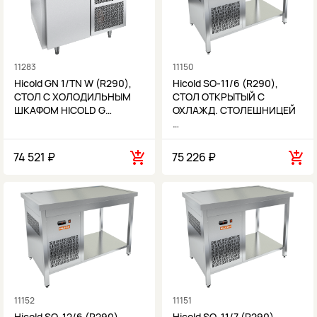
11283
11150
Hicold GN 1/TN W (R290),
Hicold SO-11/6 (R290),
СТОЛ С ХОЛОДИЛЬНЫМ
СТОЛ ОТКРЫТЫЙ С
ШКАФОМ HICOLD G…
ОХЛАЖД. СТОЛЕШНИЦЕЙ
…
74 521 ₽
75 226 ₽
11152
11151
Hicold SO-12/6 (R290),
Hicold SO-11/7 (R290),