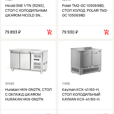
Hicold SNE 1/TN (R290),
Polair TM2-GС 1050698D,
СТОЛ С ХОЛОДИЛЬНЫМ
СТОЛ ХОЛОД. POLAIR TM2-
ШКАФОМ HICOLD SN…
GС 1050698D
79 893 ₽
79 930 ₽
30565
11995
Hurakan HKN-GN2TN, СТОЛ
Kayman КСХ-41/60-Н,
С ОХЛАЖД.ШКАФОМ
СТОЛ ХОЛОДИЛЬНЫЙ
HURAKAN HKN-GN2TN
KAYMAN КСХ-41/60-Н