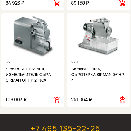
84 923 ₽
89 158 ₽
637
2711
Sirman GF HP 2 INOX,
Sirman GF HP 4,
ИЗМЕЛЬЧИТЕЛЬ СЫРА
СЫРОТЕРКА SIRMAN GF HP
SIRMAN GF HP 2 INOX
4
108 003 ₽
251 064 ₽
+7 495 135-22-25