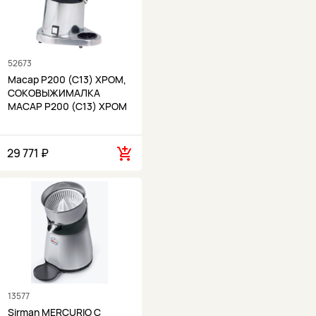
52673
Macap P200 (C13) ХРОМ,
СОКОВЫЖИМАЛКА
MACAP P200 (C13) ХРОМ
29 771 ₽
13577
Sirman MERCURIO С