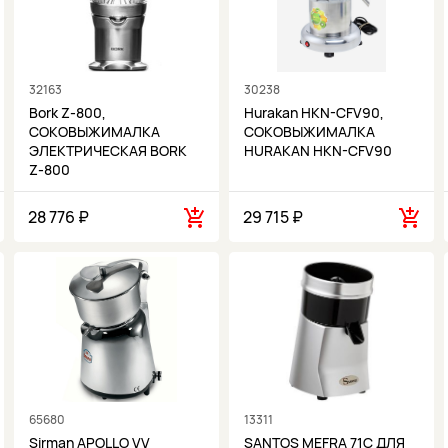
32163
30238
Bork Z-800,
Hurakan HKN-CFV90,
СОКОВЫЖИМАЛКА
СОКОВЫЖИМАЛКА
ЭЛЕКТРИЧЕСКАЯ BORK
HURAKAN HKN-CFV90
Z-800
28 776 ₽
29 715 ₽
65680
13311
Sirman APOLLO VV
SANTOS MEFRA 71C ДЛЯ