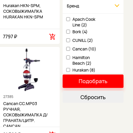
Hurakan HKN-SPM,
Бренд
СОКОВЫЖИМАЛКА
HURAKAN HKN-SPM
Apach Cook
Line (2)
Bork (4)
7797 ₽
CUNILL (2)
Cancan (10)
Hamilton
Beach (2)
Hurakan (8)
JOHNY (2)
Подобрать
MINNEAPOLIS (1)
Macap (2)
Сбросить
27385
Cancan CC.MP03
RGV (1)
РУЧНАЯ,
Robot Coupe (6)
СОКОВЫЖИМАЛКА Д/
ГРАНАТА/ЦИТР.
SANTOS (18)
CANCAN…
Sirman (9)