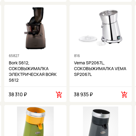
65827
816
Bork S612,
Vema SP2067L,
СОКОВЫЖИМАЛКА
СОКОВЫЖИМАЛКА VEMA
ЭЛЕКТРИЧЕСКАЯ BORK
SP2067L
S612
38 310 ₽
38 935 ₽