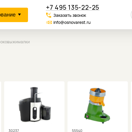
+7 495 135-22-25
ование
Заказать звонок
info@osnovarest.ru
оковыжималки
30237
55540