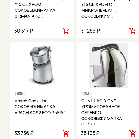
Y15 CE ХРОМ,
Y15 CE ХРОМ С
СОКОВЫЖИМАЛКА
МИКРОПЕРЕКЛ.,
SIRMAN APO…
СОКОВЫЖИМ…
30 317 ₽
31 259 ₽
29965
51938
Apach Cook Line,
CUNILL ACID ONE
СОКОВЫЖИМАЛКА
ХРОМИРОВАННОЕ
APACH ACS2 ECO РЫЧАГ
СЕРЕБРО,
СОКОВЫЖИМАЛКА
CUNILL…
33 756 ₽
35 135 ₽