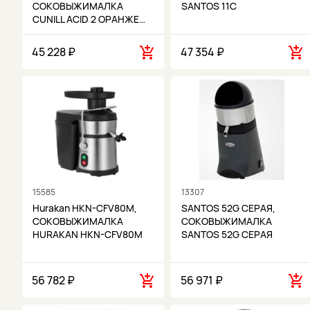
СОКОВЫЖИМАЛКА
SANTOS 11C
CUNILL ACID 2 ОРАНЖЕ…
45 228 ₽
47 354 ₽
15585
13307
Hurakan HKN-CFV80M,
SANTOS 52G СЕРАЯ,
СОКОВЫЖИМАЛКА
СОКОВЫЖИМАЛКА
HURAKAN HKN-CFV80M
SANTOS 52G СЕРАЯ
56 782 ₽
56 971 ₽