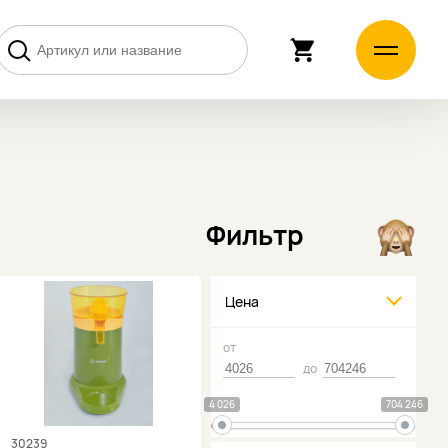
Фильтр
Цена
от
до
4 026
704 246
30239